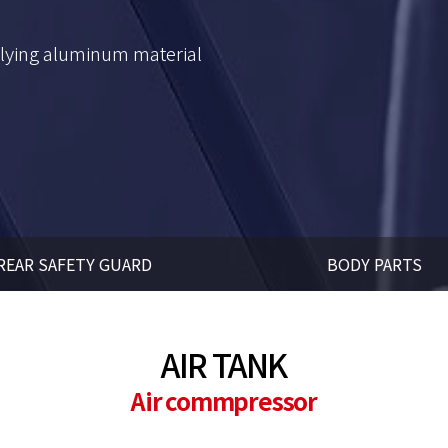
plying aluminum material
REAR SAFETY GUARD
BODY PARTS
AIR TANK
Air commpressor