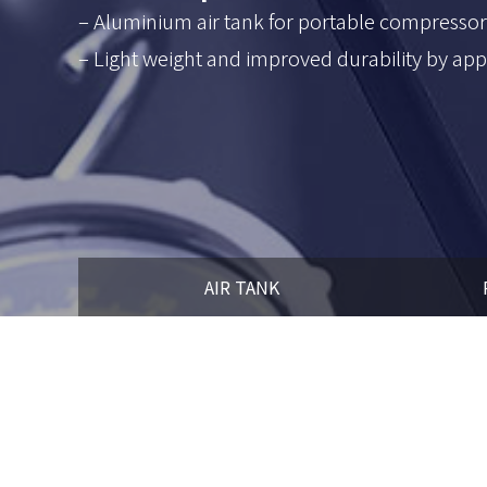
– Aluminium air tank for portable compressor
– Light weight and improved durability by ap
AIR TANK