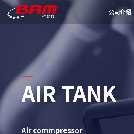
公司介绍
AIR TANK
Air commpressor