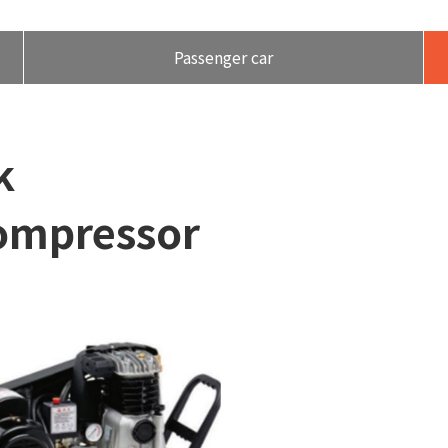
Passenger car
k
 compressor