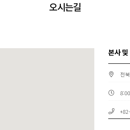
오시는길
본사 및
전북
8:0
+82