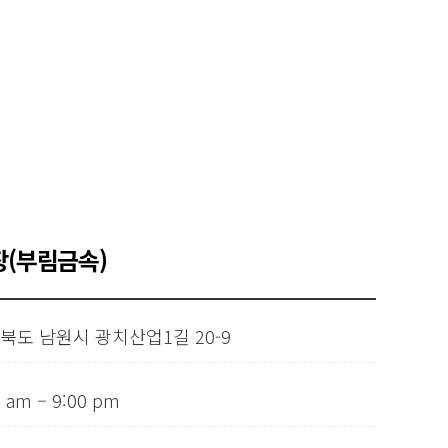
(부림금속)
북도 남원시 광치산업1길 20-9
0 am – 9:00 pm