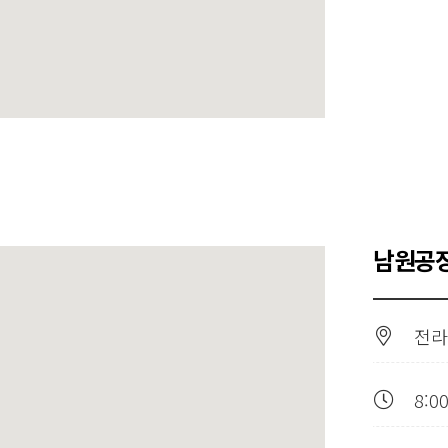
남원공장
전라
8:0